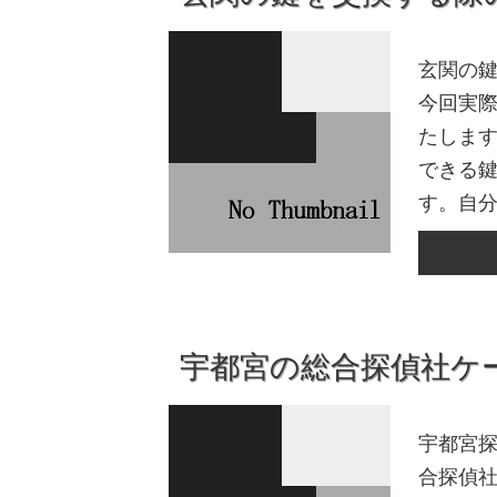
玄関の
今回実
たします
できる
す。自分
宇都宮の総合探偵社ケ
宇都宮探
合探偵