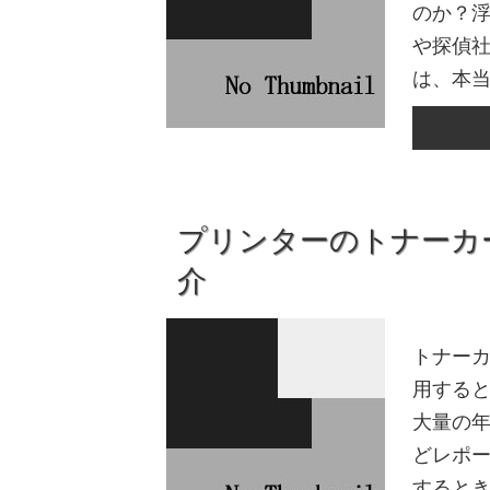
のか？
や探偵
は、本当
プリンターのトナーカ
介
トナーカ
用すると
大量の年
どレポ
するとき